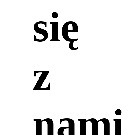
się
z
nami