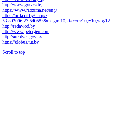
http://www.graves.by
https://www.radzima.net/eng/
https://orda.of.by/.map/?
53.892096,27.540583&m=gm/10,visicom/10,e/10,wig/12
http://radawod.by
http://www.petergen.com
http://archives.gov.by
https://globus.tut.by
Scroll to top