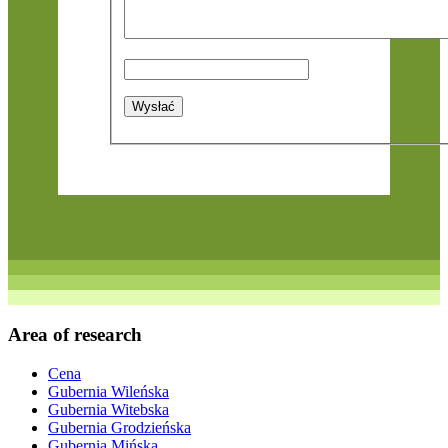
Area of research
Cena
Gubernia Wileńska
Gubernia Witebska
Gubernia Grodzieńska
Gubernia Mińska