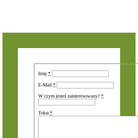
Imię
*
E-Mail
*
W czym jesteś zainteresowany?
*
Tekst
*