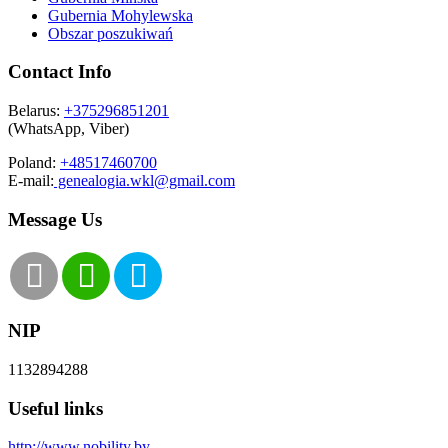
Gubernia Mohylewska
Obszar poszukiwań
Contact Info
Belarus:
+375296851201
(WhatsApp, Viber)
Poland:
+48517460700
E-mail:
genealogia.wkl@gmail.com
Message Us
NIP
‎1132894288
Useful links
http://www.nobility.by