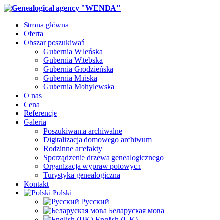
Strona główna
Oferta
Obszar poszukiwań
Gubernia Wileńska
Gubernia Witebska
Gubernia Grodzieńska
Gubernia Mińska
Gubernia Mohylewska
O nas
Cena
Referencje
Galeria
Poszukiwania archiwalne
Digitalizacja domowego archiwum
Rodzinne artefakty
Sporządzenie drzewa genealogicznego
Organizacja wypraw polowych
Turystyka genealogiczna
Kontakt
Polski
Русский
Беларуская мова
English (UK)