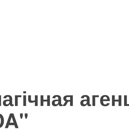
агічная аген
DA"