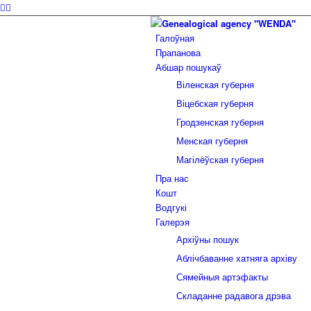
Галоўная
Прапанова
Абшар пошукаў
Віленская губерня
Віцебская губерня
Гродзенская губерня
Менская губерня
Магілёўская губерня
Пра нас
Кошт
Водгукі
Галерэя
Архіўны пошук
Аблічбаванне хатняга архіву
Сямейныя артэфакты
Складанне радавога дрэва