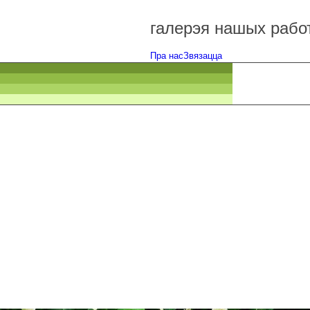
галерэя нашых рабо
Пра нас
Звязацца