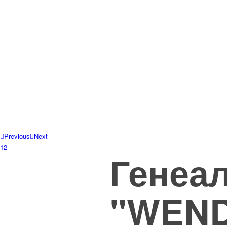
Previous
Next
1
2
Генеал
"WEN